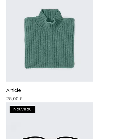
Article
Prix
25,00 €
Nouveau