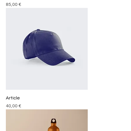
Prix
85,00 €
Article
Prix
40,00 €