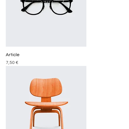
Article
Prix
7,50 €