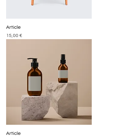
Article
Prix
15,00 €
Article