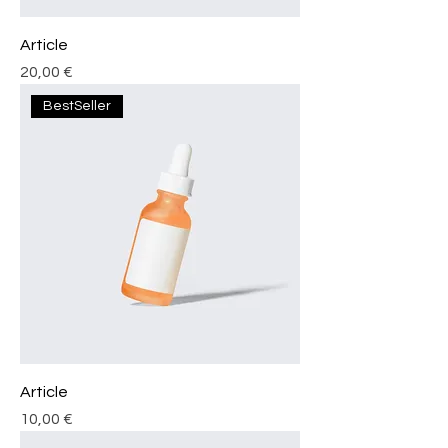
Article
Prix
20,00 €
BestSeller
Article
Prix
10,00 €