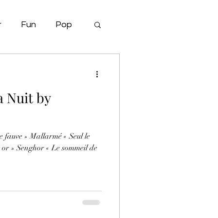
r
Fun
Pop
 Nuit by
re fauve » Mallarmé « Seul le
n or » Senghor « Le sommeil de