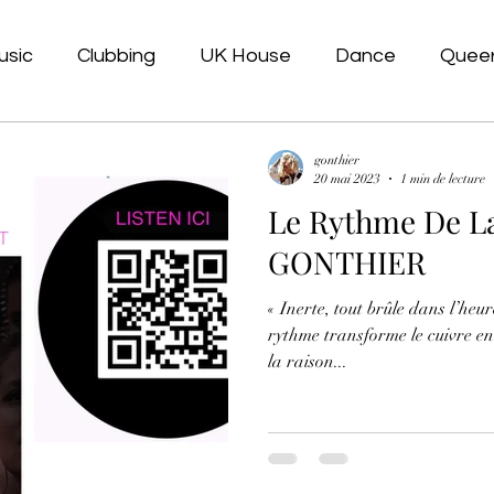
usic
Clubbing
UK House
Dance
Quee
gonthier
20 mai 2023
1 min de lecture
Le Rythme De La
GONTHIER
« Inerte, tout brûle dans l’heu
rythme transforme le cuivre e
la raison...