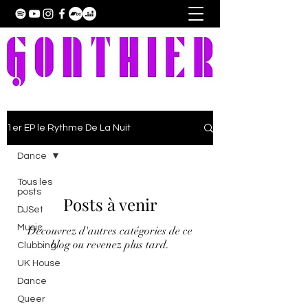
1er EP le Rythme De La Nuit
Dance
Tous les
posts
Posts à venir
DJSet
Music
Découvrez d'autres catégories de ce
blog ou revenez plus tard.
Clubbing
UK House
Dance
Queer