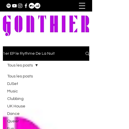
1er EP le Rythme De La Nuit
Tous les posts
Tous les posts
DJSet
Music
Clubbing
UK House
Dance
Queer
Fun