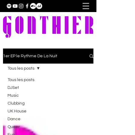
1er EP le Rythme De La Nuit
Tous les posts
Tous les posts
DJSet
Music
Clubbing
UK House
Dance
Queer
Fun