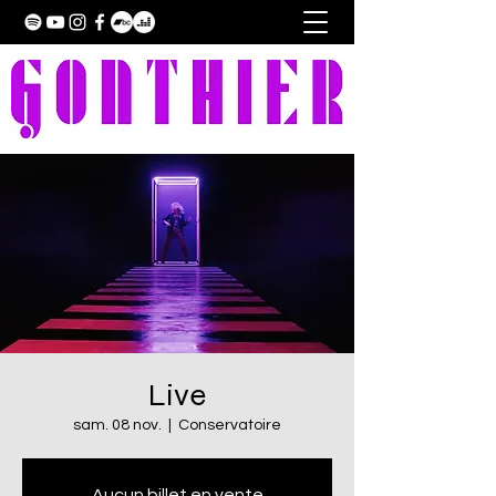
Live
sam. 08 nov.
  |  
Conservatoire
Aucun billet en vente