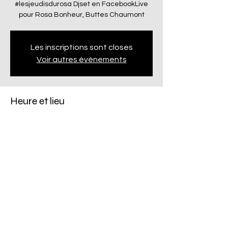
#lesjeudisdurosa Djset en FacebookLive
pour Rosa Bonheur, Buttes Chaumont
Les inscriptions sont closes
Voir autres événements
Heure et lieu
07 juin 2020, 19:00
FacebookLive
Partager cet événement
©2020 par GONTHIER