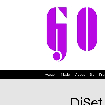
Accueil
Music
Vidéos
Bio
Pre
DjSet