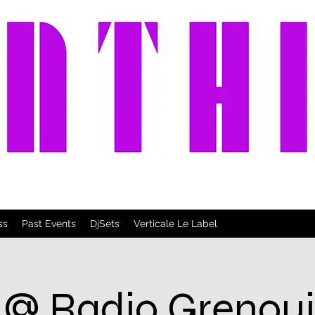
ss
Past Events
DjSets
Verticale Le Label
 @ Radio Grenouil