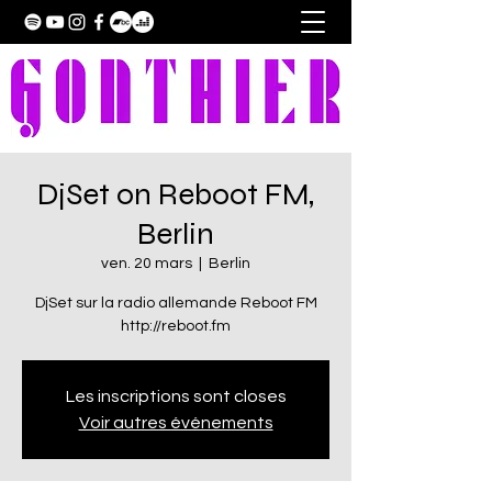
DjSet on Reboot FM,
Berlin
ven. 20 mars
  |  
Berlin
DjSet sur la radio allemande Reboot FM
http://reboot.fm
Les inscriptions sont closes
Voir autres événements