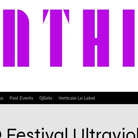
ss
Past Events
DjSets
Verticale Le Label
 Festival Ultravio