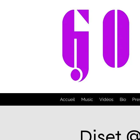
Accueil
Music
Vidéos
Bio
Pre
Djset @