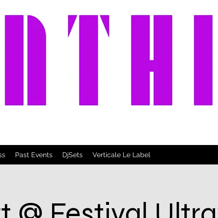
ss
Past Events
DjSets
Verticale Le Label
 @ Festival Ultra